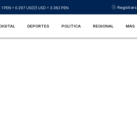
Registrar
1 PEN = 0.297 USD
|
1 USD = 3.362 PEN
DIGITAL
DEPORTES
POLÍTICA
REGIONAL
MÁS