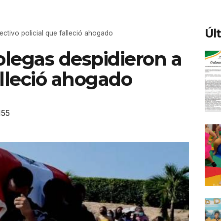
Úl
ectivo policial que falleció ahogado
olegas despidieron a
alleció ahogado
155