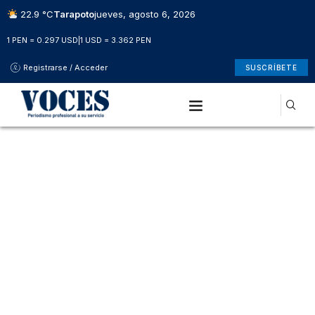
22.9 °C
Tarapoto
jueves, agosto 6, 2026
1 PEN = 0.297 USD
|
1 USD = 3.362 PEN
Registrarse / Acceder
SUSCRÍBETE