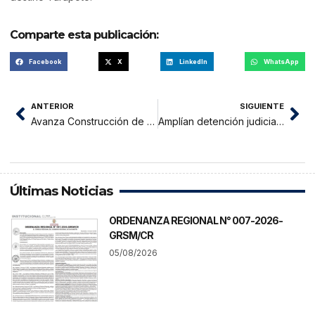
Comparte esta publicación:
Facebook
X
LinkedIn
WhatsApp
ANTERIOR
SIGUIENTE
Avanza Construcción de Moderno Edificio de Empresa Electro Tocache S.A.
Amplían detención judicial a hermanas detenidas por presunta explotación a dos menores de edad
Últimas Noticias
ORDENANZA REGIONAL N° 007-2026-
GRSM/CR
05/08/2026