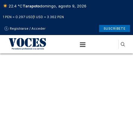
22.4 °C
Tarapoto
domingo, agosto 9, 2026
1 PEN = 0.297 USD
|
1 USD = 3.362 PEN
Registrarse / Acceder
SUSCRÍBETE