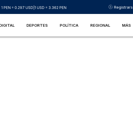
Registrar
1 PEN = 0.297 USD
|
1 USD = 3.362 PEN
DIGITAL
DEPORTES
POLÍTICA
REGIONAL
MÁS