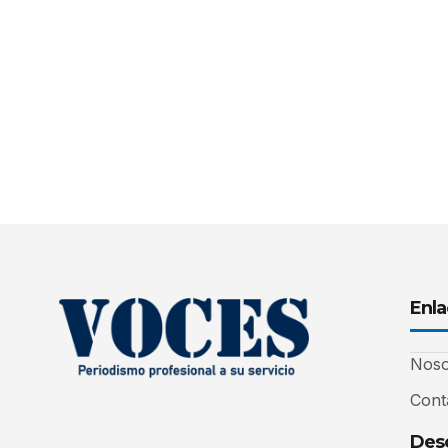
Enla
Noso
Cont
Desc