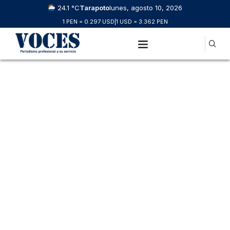
24.1 °C
Tarapoto
lunes, agosto 10, 2026
1 PEN = 0.297 USD
|
1 USD = 3.362 PEN