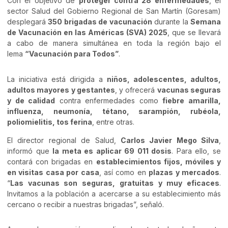
Con el objetivo de
proteger contra 28 enfermedades
, el
sector Salud del Gobierno Regional de San Martín (Goresam)
desplegará
350 brigadas de vacunación
durante la
Semana
de Vacunación en las Américas (SVA) 2025
, que se llevará
a cabo de manera simultánea en toda la región bajo el
lema
“Vacunación para Todos”
.
La iniciativa está dirigida a
niños, adolescentes, adultos,
adultos mayores y gestantes
, y ofrecerá
vacunas seguras
y de calidad
contra enfermedades como
fiebre amarilla,
influenza, neumonía, tétano, sarampión, rubéola,
poliomielitis, tos ferina
, entre otras.
El director regional de Salud,
Carlos Javier Mego Silva
,
informó que
la meta es aplicar 69 011 dosis
. Para ello, se
contará con brigadas en
establecimientos fijos, móviles y
en visitas casa por casa
, así como en
plazas y mercados
.
“
Las vacunas son seguras, gratuitas y muy eficaces
.
Invitamos a la población a acercarse a su establecimiento más
cercano o recibir a nuestras brigadas”, señaló.