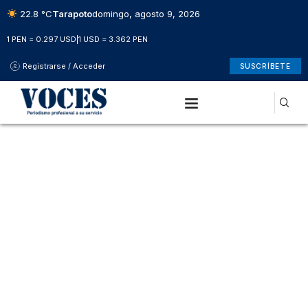
22.8 °C
Tarapoto
domingo, agosto 9, 2026
1 PEN = 0.297 USD
|
1 USD = 3.362 PEN
Registrarse / Acceder
SUSCRÍBETE