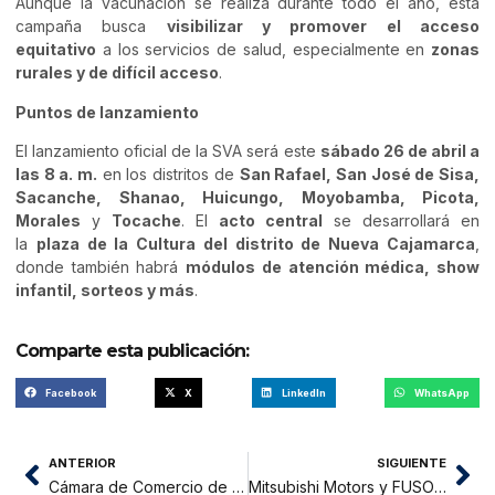
Aunque la vacunación se realiza durante todo el año, esta
campaña busca
visibilizar y promover el acceso
equitativo
a los servicios de salud, especialmente en
zonas
rurales y de difícil acceso
.
Puntos de lanzamiento
El lanzamiento oficial de la SVA será este
sábado 26 de abril a
las 8 a. m.
en los distritos de
San Rafael, San José de Sisa,
Sacanche, Shanao, Huicungo, Moyobamba, Picota,
Morales
y
Tocache
. El
acto central
se desarrollará en
la
plaza de la Cultura del distrito de Nueva Cajamarca
,
donde también habrá
módulos de atención médica, show
infantil, sorteos y más
.
Comparte esta publicación:
Facebook
X
LinkedIn
WhatsApp
ANTERIOR
SIGUIENTE
Cámara de Comercio de San Martín obtiene certificación internacional ISO 9001 e ISO 37001
Mitsubishi Motors y FUSO inauguran tienda 3S en zona estratégica