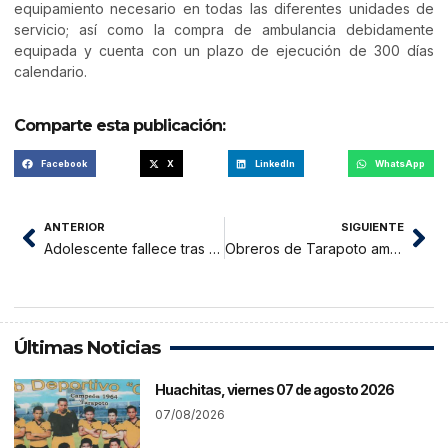
equipamiento necesario en todas las diferentes unidades de
servicio; así como la compra de ambulancia debidamente
equipada y cuenta con un plazo de ejecución de 300 días
calendario.
Comparte esta publicación:
Facebook
X
LinkedIn
WhatsApp
ANTERIOR
SIGUIENTE
Adolescente fallece tras caer del puente Cococho de Moyobamba
Obreros de Tarapoto amenazan con paralizar obra de la Alameda de la Peruanidad por falta de pago
Últimas Noticias
Huachitas, viernes 07 de agosto 2026
07/08/2026