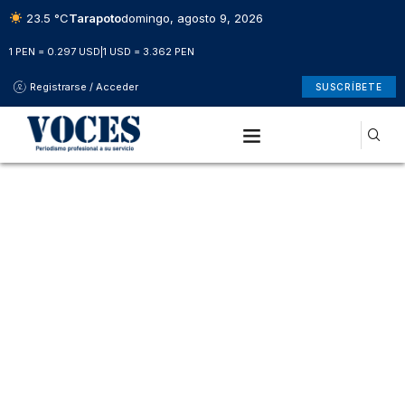
23.5 °C
Tarapoto
domingo, agosto 9, 2026
1 PEN = 0.297 USD
|
1 USD = 3.362 PEN
Registrarse / Acceder
SUSCRÍBETE