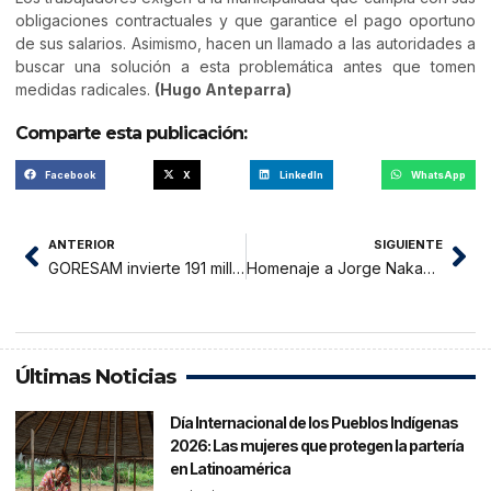
obligaciones contractuales y que garantice el pago oportuno
de sus salarios. Asimismo, hacen un llamado a las autoridades a
buscar una solución a esta problemática antes que tomen
medidas radicales.
(Hugo Anteparra)
Comparte esta publicación:
Facebook
X
LinkedIn
WhatsApp
ANTERIOR
SIGUIENTE
GORESAM invierte 191 millones de soles en construcción de 4 establecimientos de salud
Homenaje a Jorge Nakamura Hinostroza: Un emprendedor incansable y líder comprometido
Últimas Noticias
Día Internacional de los Pueblos Indígenas
2026: Las mujeres que protegen la partería
en Latinoamérica