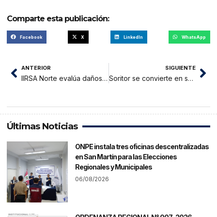
Comparte esta publicación:
Facebook
X
LinkedIn
WhatsApp
ANTERIOR
SIGUIENTE
IIRSA Norte evalúa daños por erosión en viviendas del sector El Edén en La Banda de Shilcayo
Soritor se convierte en sede del primer piloto regional que fortalece liderazgo y salud emocional escolar
Últimas Noticias
ONPE instala tres oficinas descentralizadas
en San Martín para las Elecciones
Regionales y Municipales
06/08/2026