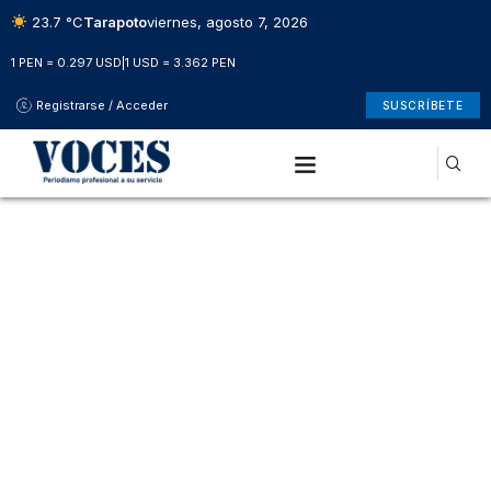
23.7 °C
Tarapoto
viernes, agosto 7, 2026
1 PEN = 0.297 USD
|
1 USD = 3.362 PEN
Registrarse / Acceder
SUSCRÍBETE