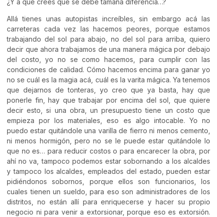
¿Y a qué crees que se debe tamaña diferencia…?
Allá tienes unas autopistas increíbles, sin embargo acá las
carreteras cada vez las hacemos peores, porque estamos
trabajando del sol para abajo, no del sol para arriba, quiero
decir que ahora trabajamos de una manera mágica por debajo
del costo, yo no se como hacemos, para cumplir con las
condiciones de calidad. Cómo hacemos encima para ganar yo
no se cuál es la magia acá, cuál es la varita mágica. Ya tenemos
que dejarnos de tonteras, yo creo que ya basta, hay que
ponerle fin, hay que trabajar por encima del sol, que quiere
decir esto, si una obra, un presupuesto tiene un costo que
empieza por los materiales, eso es algo intocable. Yo no
puedo estar quitándole una varilla de fierro ni menos cemento,
ni menos hormigón, pero no se le puede estar quitándole lo
que no es… para reducir costos o para encarecer la obra, por
ahí no va, tampoco podemos estar sobornando a los alcaldes
y tampoco los alcaldes, empleados del estado, pueden estar
pidiéndonos sobornos, porque ellos son funcionarios, los
cuales tienen un sueldo, para eso son administradores de los
distritos, no están allí para enriquecerse y hacer su propio
negocio ni para venir a extorsionar, porque eso es extorsión.