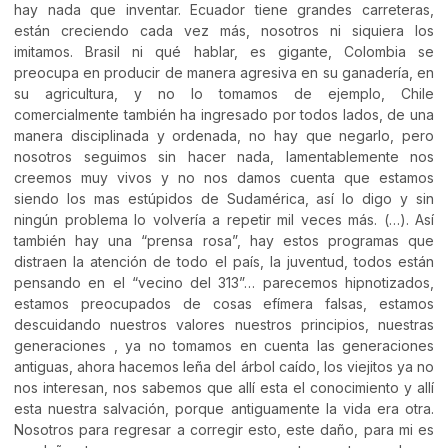
hay nada que inventar. Ecuador tiene grandes carreteras,
están creciendo cada vez más, nosotros ni siquiera los
imitamos. Brasil ni qué hablar, es gigante, Colombia se
preocupa en producir de manera agresiva en su ganadería, en
su agricultura, y no lo tomamos de ejemplo, Chile
comercialmente también ha ingresado por todos lados, de una
manera disciplinada y ordenada, no hay que negarlo, pero
nosotros seguimos sin hacer nada, lamentablemente nos
creemos muy vivos y no nos damos cuenta que estamos
siendo los mas estúpidos de Sudamérica, así lo digo y sin
ningún problema lo volvería a repetir mil veces más. (…). Así
también hay una “prensa rosa”, hay estos programas que
distraen la atención de todo el país, la juventud, todos están
pensando en el “vecino del 313”… parecemos hipnotizados,
estamos preocupados de cosas efímera falsas, estamos
descuidando nuestros valores nuestros principios, nuestras
generaciones , ya no tomamos en cuenta las generaciones
antiguas, ahora hacemos leña del árbol caído, los viejitos ya no
nos interesan, nos sabemos que allí esta el conocimiento y allí
esta nuestra salvación, porque antiguamente la vida era otra.
Nosotros para regresar a corregir esto, este daño, para mi es