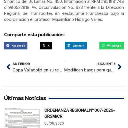
Sintético del Jr. Lamas No. 450. Información al RPM #951881748
ó 986522819. Av. Circunvalación No. 623 frente a la Dirección
Regional de Transportes en Restaurante Franchesca bajo la
coordinación el profesor Maximiliano Hidalgo Valles.
Comparte esta publicación:
Facebook
X
LinkedIn
WhatsApp
ANTERIOR
SIGUIENTE
Copa Valladolid en su recta final
Modifican bases para que Comercio juegue en Nueva Cajamarca
Últimas Noticias
ORDENANZA REGIONAL N° 007-2026-
GRSM/CR
05/08/2026