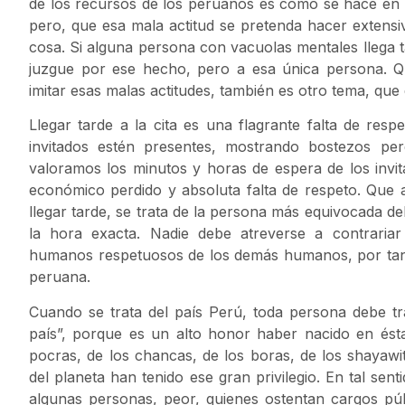
de los recursos de los peruanos es como se hace en 
pero, que esa mala actitud se pretenda hacer extensi
cosa. Si alguna persona con vacuolas mentales llega t
juzgue por ese hecho, pero a esa única persona. Qu
imitar esas malas actitudes, también es otro tema, que 
Llegar tarde a la cita es una flagrante falta de resp
invitados estén presentes, mostrando bostezos pe
valoramos los minutos y horas de espera de los invita
económico perdido y absoluta falta de respeto. Que a
llegar tarde, se trata de la persona más equivocada de
la hora exacta. Nadie debe atreverse a contrari
humanos respetuosos de los demás humanos, por tanto
peruana.
Cuando se trata del país Perú, toda persona debe tr
país”, porque es un alto honor haber nacido en ésta
pocras, de los chancas, de los boras, de los shayawi
del planeta han tenido ese gran privilegio. En tal sen
algunas personas, peor, quienes ostentan cargos pú