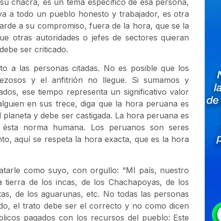
su chacra, es un tema específico de ésa persona,
va a todo un pueblo honesto y trabajador, es otra
arde a su compromiso, fuera de la hora, que se la
e otras autoridades o jefes de sectores quieran
debe ser criticado.
eto a las personas citadas. No es posible que los
rezosos y el anfitrión no llegue. Si sumamos y
dos, ese tiempo representa un significativo valor
lguien en sus trece, diga que la hora peruana es
l planeta y debe ser castigada. La hora peruana es
ar ésta norma humana. Los peruanos son seres
, aquí se respeta la hora exacta, que es la hora
atarle como suyo, con orgullo: “MI país, nuestro
 tierra de los incas, de los Chachapoyas, de los
tas, de los aguarunas, etc. No todas las personas
tido, el trato debe ser el correcto y no como dicen
blicos pagados con los recursos del pueblo: Este