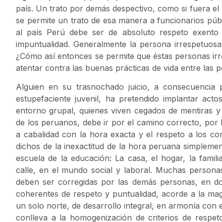
país. Un trato por demás despectivo, como si fuera el 
se permite un trato de esa manera a funcionarios públi
al país Perú debe ser de absoluto respeto exento 
impuntualidad. Generalmente la persona irrespetuosa
¿Cómo así entonces se permite que éstas personas i
atentar contra las buenas prácticas de vida entre las
Alguien en su trasnochado juicio, a consecuencia 
estupefaciente juvenil, ha pretendido implantar act
entorno grupal, quienes viven cegados de mentiras y
de los peruanos, debe ir por el camino correcto, por l
a cabalidad con la hora exacta y el respeto a los co
dichos de la inexactitud de la hora peruana simpleme
escuela de la educación: La casa, el hogar, la famili
calle, en el mundo social y laboral. Muchas personas
deben ser corregidas por las demás personas, en d
coherentes de respeto y puntualidad, acorde a la mag
un solo norte, de desarrollo integral, en armonía con 
conlleva a la homogenización de criterios de respe