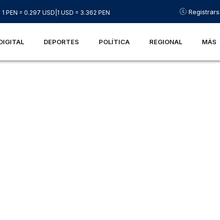
Registrar
1 PEN = 0.297 USD
|
1 USD = 3.362 PEN
DIGITAL
DEPORTES
POLÍTICA
REGIONAL
MÁS