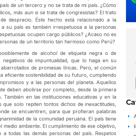
país de un tercero y no se trata de mi país. ¿Cómo
cos, más aun si se trata de congresistas? El trato
de desprecio. Éste hecho está relacionado a la
 a su país es también irrespetuosa a la personas
rrespetuosas ocupen cargo públicos? ¿Acaso no es
 personas de un territorio tan hermoso como Perú?
posiblemente de alcohol de etiqueta negra o de
os negativos de impuntualidad, que lo haga en su
 abarrotados de promesas líricas. Pero, el común
a eficiente sostenibilidad de su futuro, cumpliendo
mpromisos y a las personas del planeta. Aquellos
nte deben abolirse por completo, desde la primera
a. También en las instituciones educativas y en la
Ca
 que solo repiten tontos dichos de inexactitudes,
onde se encuentren, para que profieran palabras
A
nanimidad de la comunidad peruana. El país tiene
el medio ambiente. El cumplimiento de ese objetivo,
to a todas las demás personas del país. Respetos