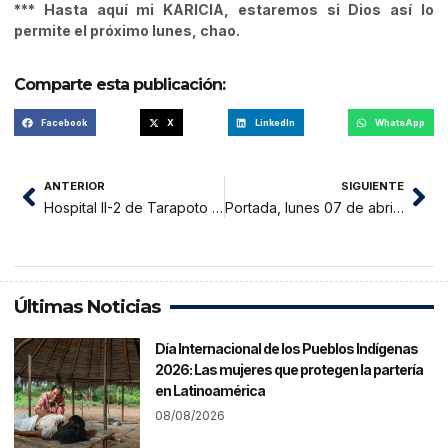
*** Hasta aquí mi KARICIA, estaremos si Dios así lo
permite el próximo lunes, chao.
Comparte esta publicación:
Facebook
X
LinkedIn
WhatsApp
ANTERIOR
SIGUIENTE
Hospital II-2 de Tarapoto solo atenderá casos graves de dengue ante disminución de contagios
Portada, lunes 07 de abril 2025
Últimas Noticias
Día Internacional de los Pueblos Indígenas
2026: Las mujeres que protegen la partería
en Latinoamérica
08/08/2026