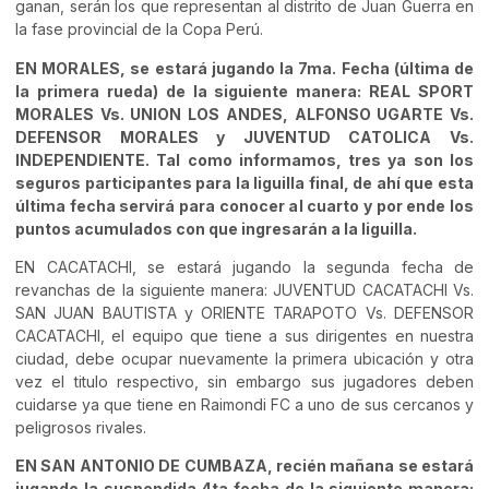
ganan, serán los que representan al distrito de Juan Guerra en
la fase provincial de la Copa Perú.
EN MORALES, se estará jugando la 7ma. Fecha (última de
la primera rueda) de la siguiente manera: REAL SPORT
MORALES Vs. UNION LOS ANDES, ALFONSO UGARTE Vs.
DEFENSOR MORALES y JUVENTUD CATOLICA Vs.
INDEPENDIENTE. Tal como informamos, tres ya son los
seguros participantes para la liguilla final, de ahí que esta
última fecha servirá para conocer al cuarto y por ende los
puntos acumulados con que ingresarán a la liguilla.
EN CACATACHI, se estará jugando la segunda fecha de
revanchas de la siguiente manera: JUVENTUD CACATACHI Vs.
SAN JUAN BAUTISTA y ORIENTE TARAPOTO Vs. DEFENSOR
CACATACHI, el equipo que tiene a sus dirigentes en nuestra
ciudad, debe ocupar nuevamente la primera ubicación y otra
vez el titulo respectivo, sin embargo sus jugadores deben
cuidarse ya que tiene en Raimondi FC a uno de sus cercanos y
peligrosos rivales.
EN SAN ANTONIO DE CUMBAZA, recién mañana se estará
jugando la suspendida 4ta fecha de la siguiente manera: