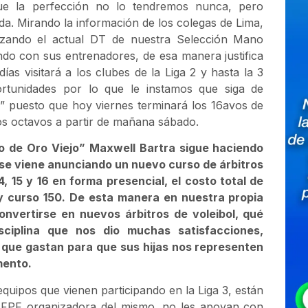
que la perfección no lo tendremos nunca, pero
da. Mirando la información de los colegas de Lima,
alizando el actual DT de nuestra Selección Mano
ndo con sus entrenadores, de esa manera justifica
as visitará a los clubes de la Liga 2 y hasta la 3
tunidades por lo que le instamos que siga de
a” puesto que hoy viernes terminará los 16avos de
os octavos a partir de mañana sábado.
co de Oro Viejo” Maxwell Bartra sigue haciendo
 se viene anunciando un nuevo curso de árbitros
14, 15 y 16 en forma presencial, el costo total de
 y curso 150. De esta manera en nuestra propia
onvertirse en nuevos árbitros de voleibol, qué
ciplina que nos dio muchas satisfacciones,
s que gastan para que sus hijas nos representen
mento.
equipos que vienen participando en la Liga 3, están
a FPF organizadora del mismo, no les apoyan con