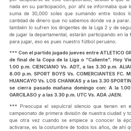
nada en su participación, por ahí se informaba que l
suma de 30,000 soles que sumando entre todos lo
cantidad de dinero que no sabemos donde va a parar. E
también lo sufren los dirigentes de la Liga 2 y de seg
de jugar la departamental, estarán participando en l
para jugar, eso es pues nuestro fútbol peruano.
*** Con el partido jugado jueves entre ATLETICO G
de final de la Copa de la Liga o “Caliente”. Hoy V
1.00 p.m. CIENCIANO Vs. ADT, a las 3.30 p.m. AL
8.00 p.m. SPORT BOYS Vs. COMERCIANTES FC. Mañ
HUANCAYO Vs. LOS CHANKAS y a las 3.30 SPORTIN
se cierra pasado mañana domingo con: A la 1
GARCILASO y a las 3.30 p.m. UTC Vs. ADA JAEN.
*** Preocupa el sepulcral silencio que tienen en e
campeonato de primera división de nuestra ciudad y t
que otra vez cuando se empiece a conocer la épo
activarse, es la costumbre de todos los años, de ahí qu