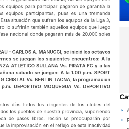
os equipos para participar pagaron de garantía la
s equipos participantes, pues es una tremenda
sta situación que sufren los equipos de la Liga 3,
uro lo sufrirán también aquellos equipos que luego
a fase nacional donde pagarán más de 20.000 soles
RAU – CARLOS A. MANUCCI, se inició los octavos
iernes se juegan los siguientes encuentros: A la
IANZA ATLETICO SULLANA Vs. PIRATA FC y a las
ana sábado se juegan: A la 1.00 p.m. SPORT
G CRISTAL Vs. BENTIN TACNA, la programación
.00 p.m. DEPORTIVO MOQUEGUA Vs. DEPORTIVO
Ca
stos días todos los dirigentes de los clubes del
A
odos los pueblos de nuestra provincia, suponiendo
ca de pases libres, recién se preocuparán por
e la improvisación en el reflejo de esta inactividad