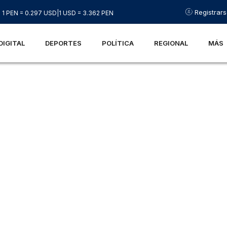
Registrar
1 PEN = 0.297 USD
|
1 USD = 3.362 PEN
DIGITAL
DEPORTES
POLÍTICA
REGIONAL
MÁS