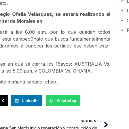
ato.
egio Ofelia Velásquez, se estará realizando el
rital de Morales en
P
ciarà a las 8.00 a.m. por lo que quedan todos
o de este campeo0nato que busca fundamentalmente
 daremos a conocer los partidos que deben estar
rnes en que se cierra los 16avos: AUSTRALIA Vs.
a las 5.00 p.m. y COLOMBIA Vs. GHANA.
rmite mañana sábado, chao.
X
LinkedIn
WhatsApp
SIGUIENTE
Emapa San Martín inició reparación y construcción de buzones en Tarapoto para fortalecer el sistema de alcantarillado