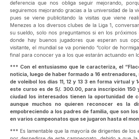
deferencia que nos obliga seguir mejorando, por
seguiremos mejorando gracias a la universidad de la vi
pues se viene publicitando la visitas que viene re
Menezes a los diversos clubes de la Liga 1, conversa
su sueldo, solo nos preguntamos si en los próximos dí
donde hay buenos jugadores que esperan sus opor
visitante, el mundial se va poniendo “color de hormig
final para conocer ya a los que estarán actuando en l
*** Con el entusiasmo que le caracteriza, el “Fla
noticia, luego de haber formado a 16 entrenadores,
de voleibol los días 11, 12 y 13 3 en forma virtual y 
este curso es de S/. 300.00, para inscripción 150
ciudad los interesados tienen la oportunidad de c
aunque muchos no quieren reconocer es la dis
empobreciendo a los padres de familia, que son lo
en varios campeonatos que se jugaron hasta el mo
*** Es lamentable que la mayoría de dirigentes de los 
por despedirse de este campeonato, debido a que l