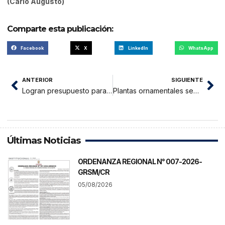
(Carlo Augusto)
Comparte esta publicación:
Facebook
X
LinkedIn
WhatsApp
ANTERIOR
SIGUIENTE
Logran presupuesto para corredor educativo cordillera de Moyobamba
Plantas ornamentales sembrarán en Vía de Evitamiento
Últimas Noticias
ORDENANZA REGIONAL N° 007-2026-
GRSM/CR
05/08/2026