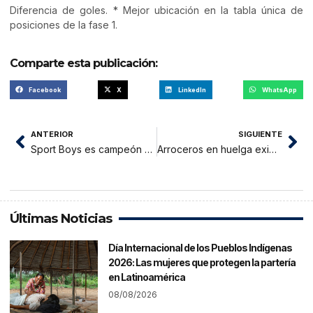
Diferencia de goles. * Mejor ubicación en la tabla única de
posiciones de la fase 1.
Comparte esta publicación:
Facebook
X
LinkedIn
WhatsApp
ANTERIOR
SIGUIENTE
Sport Boys es campeón de la Segunda División
Arroceros en huelga exigen eliminación de arancel cero a arroz importado
Últimas Noticias
Día Internacional de los Pueblos Indígenas
2026: Las mujeres que protegen la partería
en Latinoamérica
08/08/2026