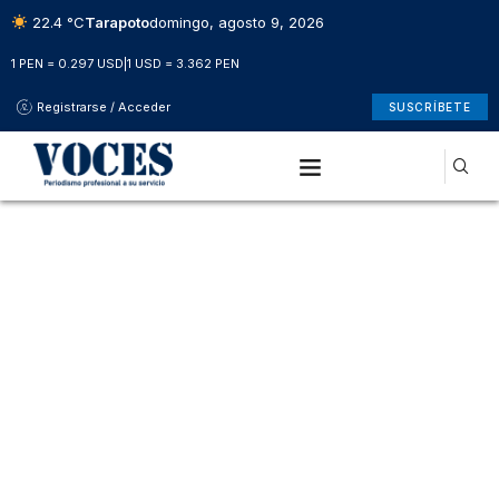
22.4 °C
Tarapoto
domingo, agosto 9, 2026
1 PEN = 0.297 USD
|
1 USD = 3.362 PEN
Registrarse / Acceder
SUSCRÍBETE