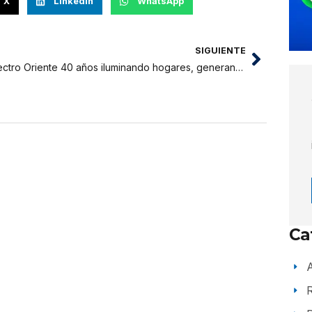
X
LinkedIn
WhatsApp
SIGUIENTE
Electro Oriente 40 años iluminando hogares, generando desarrollo económico y bienestar en la región Nor- Oriental
Ca
A