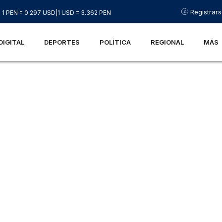
Registrar
1 PEN = 0.297 USD
|
1 USD = 3.362 PEN
DIGITAL
DEPORTES
POLÍTICA
REGIONAL
MÁS