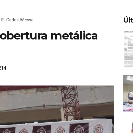
Úl
 IE. Carlos Wiesse
cobertura metálica
214