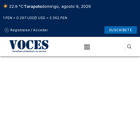
22.9 °C
Tarapoto
domingo, agosto 9, 2026
1 PEN = 0.297 USD
|
1 USD = 3.362 PEN
Registrarse / Acceder
SUSCRÍBETE