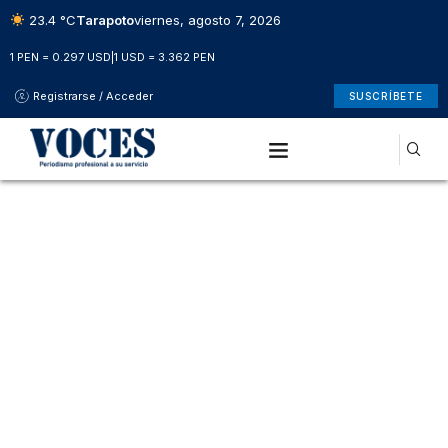
23.4 °C
Tarapoto
viernes, agosto 7, 2026
1 PEN = 0.297 USD
|
1 USD = 3.362 PEN
Registrarse / Acceder
SUSCRÍBETE