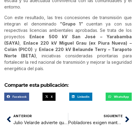
escala y su adecuada convivencia con las comunidades y el
entorno.
Con este resultado, las tres concesiones de transmisión que
integran el denominado
“Grupo 1”
cuentan ya con sus
respectivas licencias ambientales aprobadas. Se trata de los
proyectos
Enlace 500 kV San José – Yarabamba
(SAYA)
,
Enlace 220 kV Miguel Grau (ex Piura Nueva) –
Colán (PICO)
y
Enlace 220 kV Belaunde Terry – Tarapoto
Norte (BETA)
, iniciativas consideradas prioritarias para
fortalecer la red nacional de transmisión y mejorar la seguridad
energética del país.
Comparte esta publicación:
Facebook
X
LinkedIn
WhatsApp
ANTERIOR
SIGUIENTE
Julio Velarde advierte que la riqueza minera no se ha traducido en bienestar y cuestiona la falta de reformas estatales
Pobladores exigen mantenimiento urgente de la carretera San José de Sisa – Cuñumbuque