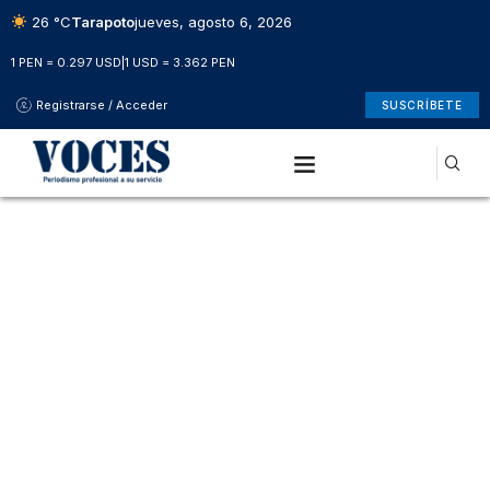
26 °C
Tarapoto
jueves, agosto 6, 2026
1 PEN = 0.297 USD
|
1 USD = 3.362 PEN
Registrarse / Acceder
SUSCRÍBETE