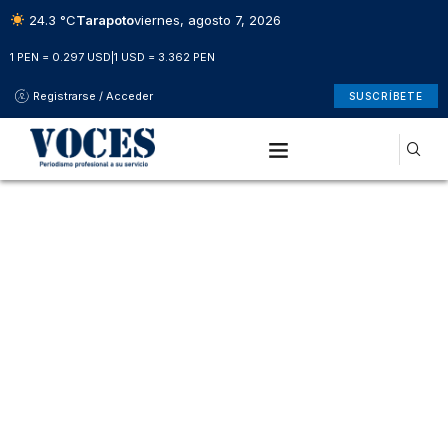
24.3 °C
Tarapoto
viernes, agosto 7, 2026
1 PEN = 0.297 USD
|
1 USD = 3.362 PEN
Registrarse / Acceder
SUSCRÍBETE