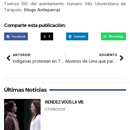
Tiwinza 106 del asentamiento humano Villa Universitaria de
Tarapoto.
(Hugo Anteparra)
Comparte esta publicación:
Facebook
X
LinkedIn
WhatsApp
ANTERIOR
SIGUIENTE
Indígenas protestan en Tarapoto exigiendo titulación de sus tierras
Alumnos de Lima que participaban en viaje de promoción sufrieron percance
Últimas Noticias
RENDEZ VOUS LA VIE
07/08/2026