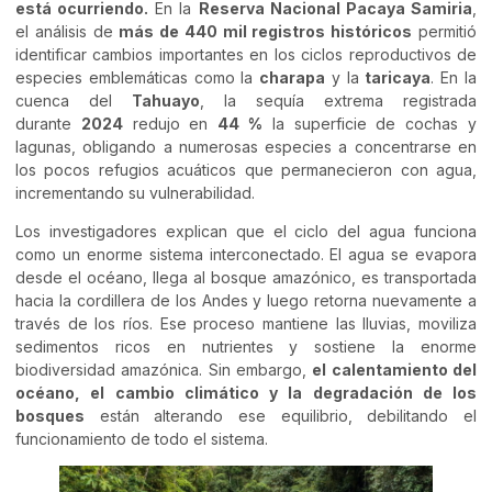
está ocurriendo.
En la
Reserva Nacional Pacaya Samiria
,
el análisis de
más de 440 mil registros históricos
permitió
identificar cambios importantes en los ciclos reproductivos de
especies emblemáticas como la
charapa
y la
taricaya
. En la
cuenca del
Tahuayo
, la sequía extrema registrada
durante
2024
redujo en
44 %
la superficie de cochas y
lagunas, obligando a numerosas especies a concentrarse en
los pocos refugios acuáticos que permanecieron con agua,
incrementando su vulnerabilidad.
Los investigadores explican que el ciclo del agua funciona
como un enorme sistema interconectado. El agua se evapora
desde el océano, llega al bosque amazónico, es transportada
hacia la cordillera de los Andes y luego retorna nuevamente a
través de los ríos. Ese proceso mantiene las lluvias, moviliza
sedimentos ricos en nutrientes y sostiene la enorme
biodiversidad amazónica. Sin embargo,
el calentamiento del
océano, el cambio climático y la degradación de los
bosques
están alterando ese equilibrio, debilitando el
funcionamiento de todo el sistema.