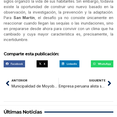
siglos organizó la vida de sus habitantes. Sin embargo, todavía
existe la oportunidad de construir uno nuevo basado en la
observación, la investigación, la prevención y la adaptación.
Para
San Martín
, el desafío ya no consiste únicamente en
reaccionar cuando llegan las sequías o las inundaciones, sino
en prepararse desde ahora para convivir con un clima que ha
cambiado y cuya mayor característica es, precisamente, la
incertidumbre.
Comparte esta publicación:
Facebook
X
LinkedIn
WhatsApp
ANTERIOR
SIGUIENTE
Municipalidad de Moyobamba y el peso de una gestión heredada entre desalojos, multas, infraestructura colapsada y problemas sin resolver
Empresa peruana alista su ingreso a la alta costura china con innovador tejido elaborado a base de fibra de aguaje
Últimas Noticias