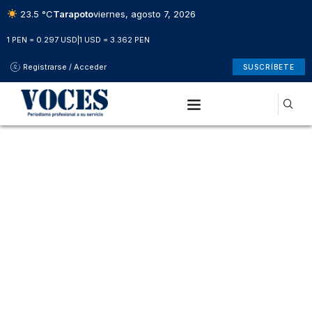
23.5 °C
Tarapoto
viernes, agosto 7, 2026
1 PEN = 0.297 USD
|
1 USD = 3.362 PEN
Registrarse / Acceder
SUSCRÍBETE