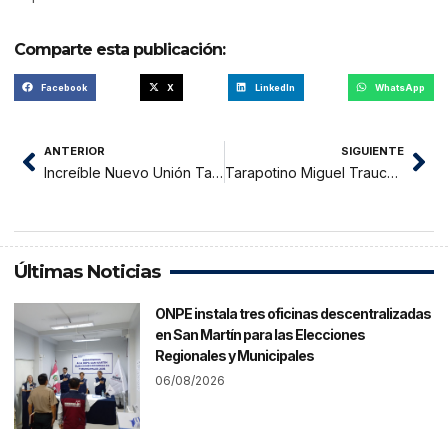
Comparte esta publicación:
Facebook
X
LinkedIn
WhatsApp
ANTERIOR
SIGUIENTE
Increíble Nuevo Unión Tarapoto se deja eliminar por Cacatachi
Tarapotino Miguel Trauco dio el empate al último minuto a Flamengo contra Fluminense
Últimas Noticias
ONPE instala tres oficinas descentralizadas
en San Martín para las Elecciones
Regionales y Municipales
06/08/2026