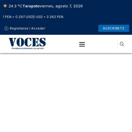
24.3 °C
Tarapoto
viernes, agosto 7, 2026
1 PEN = 0.297 USD
|
1 USD = 3.362 PEN
Registrarse / Acceder
SUSCRÍBETE