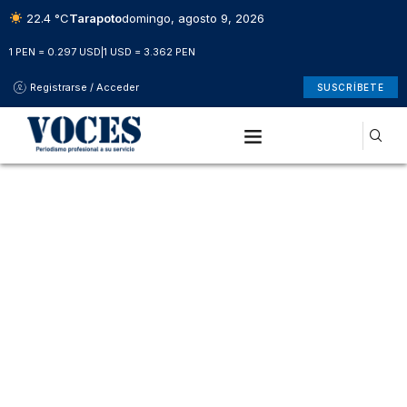
22.4 °C
Tarapoto
domingo, agosto 9, 2026
1 PEN = 0.297 USD
|
1 USD = 3.362 PEN
Registrarse / Acceder
SUSCRÍBETE