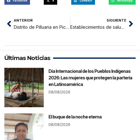
Facebook
X
LinkedIn
WhatsApp
ANTERIOR
SIGUIENTE
Distrito de Pilluana en Picota soportó temperatura más alta de esta semana
Establecimientos de salud del Bajo Huallaga 2 de mayo cerrados por falta de presupuesto
Últimas Noticias
Día Internacional de los Pueblos Indígenas
2026: Las mujeres que protegen la partería
en Latinoamérica
08/08/2026
El buque de la noche eterna
08/08/2026