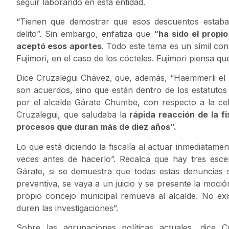
seguir laborando en esta entidad.
“Tienen que demostrar que esos descuentos estaba
delito”. Sin embargo, enfatiza que
“ha sido el propi
aceptó esos aportes
. Todo este tema es un símil con
Fujimori, en el caso de los cócteles. Fujimori piensa que
Dice Cruzalegui Chávez, que, además, “Haemmerli el 
son acuerdos, sino que están dentro de los estatuto
por el alcalde Gárate Chumbe, con respecto a la celer
Cruzalegui, que saludaba la
rápida reacción de la fi
procesos que duran más de diez años”.
Lo que está diciendo la fiscalía al actuar inmediatamen
veces antes de hacerlo”. Recalca que hay tres esce
Gárate, si se demuestra que todas estas denuncias s
preventiva, se vaya a un juicio y se presente la moció
propio concejo municipal remueva al alcalde. No exi
duren las investigaciones”.
Sobre las agrupaciones políticas actuales, dice C