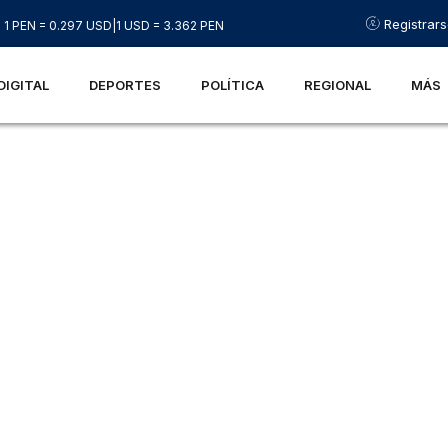
Registrar
1 PEN = 0.297 USD
|
1 USD = 3.362 PEN
DIGITAL
DEPORTES
POLÍTICA
REGIONAL
MÁS