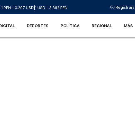
Registrar
1 PEN = 0.297 USD
|
1 USD = 3.362 PEN
DIGITAL
DEPORTES
POLÍTICA
REGIONAL
MÁS