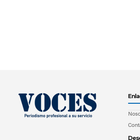
Enla
Noso
Cont
Desc