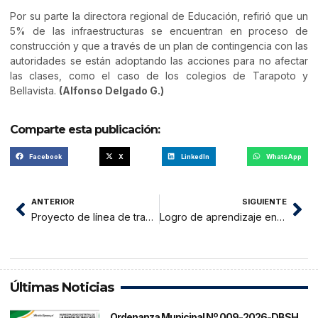
Por su parte la directora regional de Educación, refirió que un
5% de las infraestructuras se encuentran en proceso de
construcción y que a través de un plan de contingencia con las
autoridades se están adoptando las acciones para no afectar
las clases, como el caso de los colegios de Tarapoto y
Bellavista.
(Alfonso Delgado G.)
Comparte esta publicación:
Facebook
X
LinkedIn
WhatsApp
ANTERIOR
SIGUIENTE
Proyecto de línea de transmisión eléctrica Moyobamba – Iquitos en su primera fase
Logro de aprendizaje en Matemática y Comprensión Lectora en San Martín es mínimo
Últimas Noticias
Ordenanza Municipal Nº 009-2026-DBSH