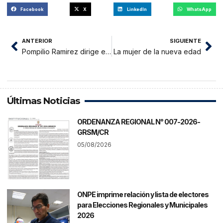
Facebook
X
LinkedIn
WhatsApp
ANTERIOR
SIGUIENTE
Pompilio Ramirez dirige el partido PPK a control remoto desde Lima
La mujer de la nueva edad
Últimas Noticias
ORDENANZA REGIONAL N° 007-2026-
GRSM/CR
05/08/2026
ONPE imprime relación y lista de electores
para Elecciones Regionales y Municipales
2026