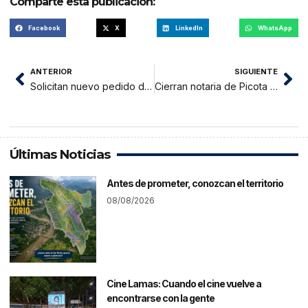
Comparte esta publicación:
Facebook
X
LinkedIn
WhatsApp
ANTERIOR
SIGUIENTE
Solicitan nuevo pedido de vacancia contra seis regidores de la Municipalidad de Nueva Cajamarca
Cierran notaria de Picota por falsedad ideológica
Últimas Noticias
Antes de prometer, conozcan el territorio
08/08/2026
Cine Lamas: Cuando el cine vuelve a
encontrarse con la gente