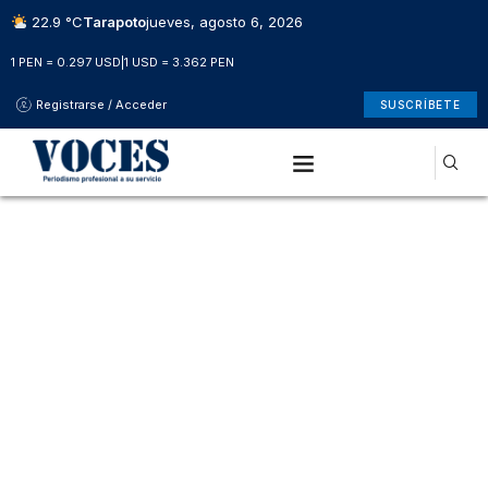
22.9 °C
Tarapoto
jueves, agosto 6, 2026
1 PEN = 0.297 USD
|
1 USD = 3.362 PEN
Registrarse / Acceder
SUSCRÍBETE