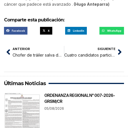
cáncer que padece está avanzado .
(Hugo Anteparra)
Comparte esta publicación:
Facebook
X
LinkedIn
WhatsApp
ANTERIOR
SIGUIENTE
Chofer de tráiler salva de morir aplastado por 30 toneladas de arroz
Cuatro candidatos participaron de debate televisivo en Tarapoto
Últimas Noticias
ORDENANZA REGIONAL N° 007-2026-
GRSM/CR
05/08/2026