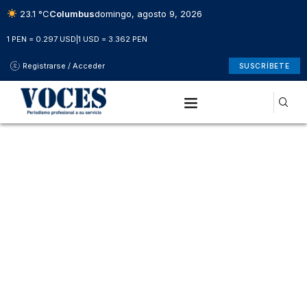
23.1 °C
Columbus
domingo, agosto 9, 2026
1 PEN = 0.297 USD
|
1 USD = 3.362 PEN
Registrarse / Acceder
SUSCRÍBETE