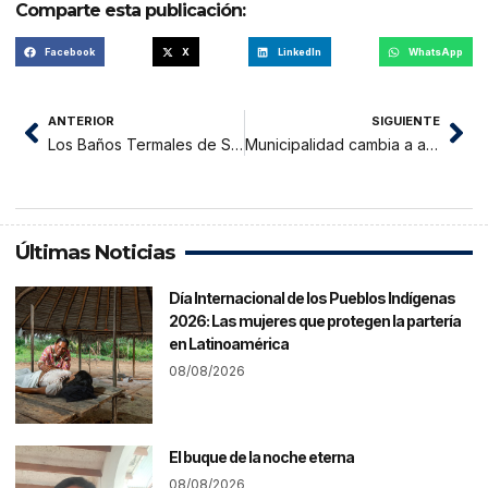
Comparte esta publicación:
Facebook
X
LinkedIn
WhatsApp
ANTERIOR
SIGUIENTE
Los Baños Termales de San Mateo y Baños Sulfurosos pueden ser visitados
Municipalidad cambia a administradora de camal municipal
Últimas Noticias
Día Internacional de los Pueblos Indígenas
2026: Las mujeres que protegen la partería
en Latinoamérica
08/08/2026
El buque de la noche eterna
08/08/2026