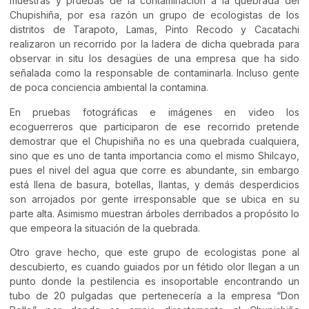
muestras y pruebas de la contaminación a la quebrada del
Chupishiña, por esa razón un grupo de ecologistas de los
distritos de Tarapoto, Lamas, Pinto Recodo y Cacatachi
realizaron un recorrido por la ladera de dicha quebrada para
observar in situ los desagües de una empresa que ha sido
señalada como la responsable de contaminarla. Incluso gente
de poca conciencia ambiental la contamina.
En pruebas fotográficas e imágenes en video los
ecoguerreros que participaron de ese recorrido pretende
demostrar que el Chupishiña no es una quebrada cualquiera,
sino que es uno de tanta importancia como el mismo Shilcayo,
pues el nivel del agua que corre es abundante, sin embargo
está llena de basura, botellas, llantas, y demás desperdicios
son arrojados por gente irresponsable que se ubica en su
parte alta. Asimismo muestran árboles derribados a propósito lo
que empeora la situación de la quebrada.
Otro grave hecho, que este grupo de ecologistas pone al
descubierto, es cuando guiados por un fétido olor llegan a un
punto donde la pestilencia es insoportable encontrando un
tubo de 20 pulgadas que pertenecería a la empresa “Don