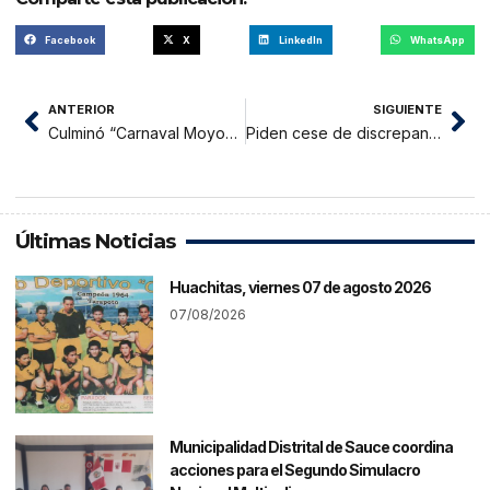
Facebook
X
LinkedIn
WhatsApp
ANTERIOR
SIGUIENTE
Culminó “Carnaval Moyobambino 2017”
Piden cese de discrepancias entre municipio y Gobierno de la región
Últimas Noticias
Huachitas, viernes 07 de agosto 2026
07/08/2026
Municipalidad Distrital de Sauce coordina
acciones para el Segundo Simulacro