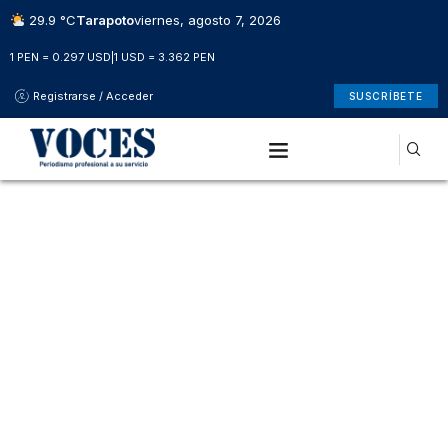
29.9 °C
Tarapoto
viernes, agosto 7, 2026
1 PEN = 0.297 USD
|
1 USD = 3.362 PEN
Registrarse / Acceder
SUSCRÍBETE