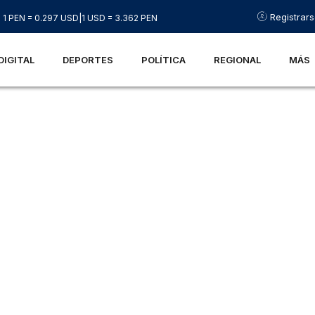
Registrar
1 PEN = 0.297 USD
|
1 USD = 3.362 PEN
DIGITAL
DEPORTES
POLÍTICA
REGIONAL
MÁS