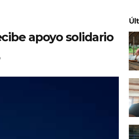
Úl
cibe apoyo solidario
9