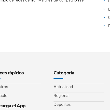
Cambio de redes de jirón Martinez de Compagñón se presupuestó para el 2017
P
ces rápidos
Categoría
tros
Actualidad
acto
Regional
Deportes
arga el App