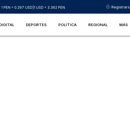
Registrar
1 PEN = 0.297 USD
|
1 USD = 3.362 PEN
DIGITAL
DEPORTES
POLÍTICA
REGIONAL
MÁS