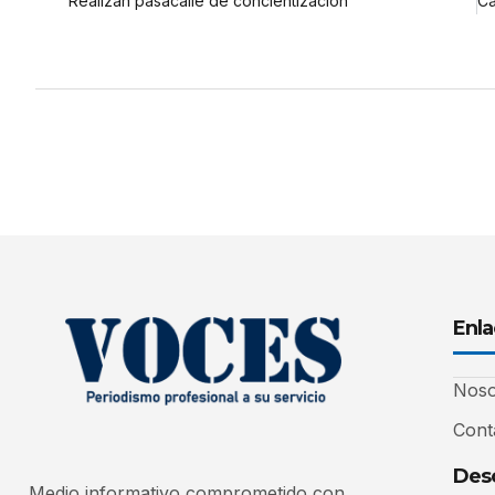
Realizan pasacalle de concientización
Enla
Noso
Cont
Desc
Medio informativo comprometido con