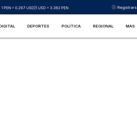
Registrar
1 PEN = 0.297 USD
|
1 USD = 3.362 PEN
DIGITAL
DEPORTES
POLÍTICA
REGIONAL
MÁS