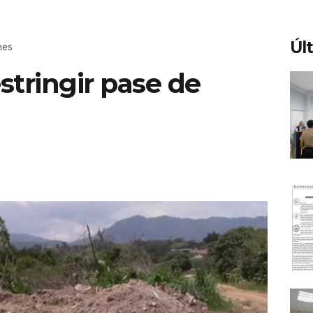
Úl
nes
stringir pase de