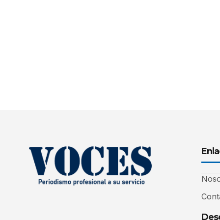
Enla
Noso
Cont
Desc