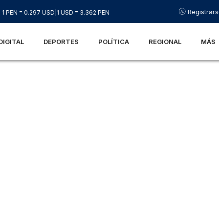
Registrar
1 PEN = 0.297 USD
|
1 USD = 3.362 PEN
DIGITAL
DEPORTES
POLÍTICA
REGIONAL
MÁS