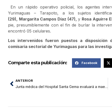
En un rápido operativo policial, los agentes inter
Yurimaguas – Tarapoto, a los sujetos identif
(29),
Margarita Campos Díaz (47),
y
Rosa Aguirre El
pie, presumiblemente con el fin de burlar la intervenc
encontró 05 celulares.
Los intervenidos fueron puestos a disposición d
comisaria sectorial de Yurimaguas para las investig
Comparte esta publicación:
Facebook
ANTERIOR
Junta médica del Hospital Santa Gema evaluará a maestros para priorizar el pago de la deuda social