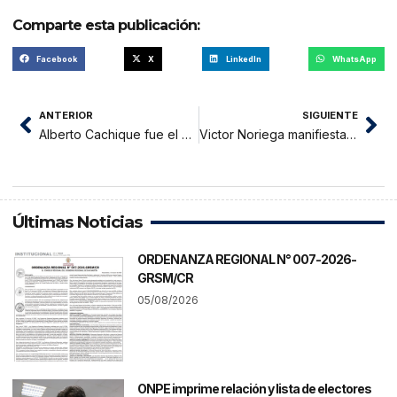
Comparte esta publicación:
Facebook
X
LinkedIn
WhatsApp
ANTERIOR
SIGUIENTE
Alberto Cachique fue el ganador de la maratón Morales -Lamas
Victor Noriega manifiesta que buscará un gobierno de ancha base
Últimas Noticias
ORDENANZA REGIONAL N° 007-2026-
GRSM/CR
05/08/2026
ONPE imprime relación y lista de electores