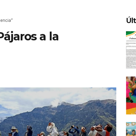
Úl
dencia”
ájaros a la