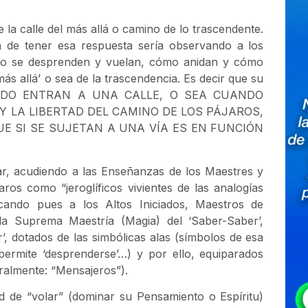
la calle del más allá o camino de lo trascendente.
a de tener esa respuesta sería observando a los
cómo se desprenden y vuelan, cómo anidan y cómo
más allá’ o sea de la trascendencia. Es decir que su
CUANDO ENTRAN A UNA CALLE, O SEA CUANDO
Y LA LIBERTAD DEL CAMINO DE LOS PÁJAROS,
E SI SE SUJETAN A UNA VÍA ES EN FUNCIÓN
ar, acudiendo a las Enseñanzas de los Maestres y
os como “jeroglíficos vivientes de las analogías
cando pues a los Altos Iniciados, Maestros de
a Suprema Maestría (Magia) del ‘Saber-Saber’,
r’, dotados de las simbólicas alas (símbolos de esa
permite ‘desprenderse’…) y por ello, equiparados
ralmente: “Mensajeros”).
d de “volar” (dominar su Pensamiento o Espíritu)