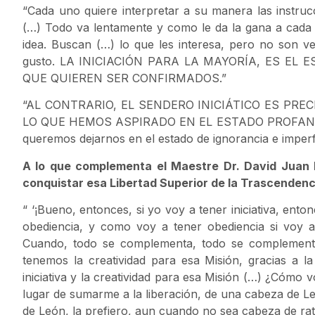
“Cada uno quiere interpretar a su manera las instru
(…) Todo va lentamente y como le da la gana a cada
idea. Buscan (…) lo que les interesa, pero no son 
gusto. LA INICIACIÓN PARA LA MAYORÍA, ES EL
QUE QUIEREN SER CONFIRMADOS.”
“AL CONTRARIO, EL SENDERO INICIÁTICO ES PR
LO QUE HEMOS ASPIRADO EN EL ESTADO PROFANO. El 
queremos dejarnos en el estado de ignorancia e imper
A lo que complementa el Maestre Dr. David Juan F
conquistar esa Libertad Superior de la Trascendenc
“ ‘¡Bueno, entonces, si yo voy a tener iniciativa, ento
obediencia, y como voy a tener obediencia si voy a t
Cuando, todo se complementa, todo se complementa
tenemos la creatividad para esa Misión, gracias a l
iniciativa y la creatividad para esa Misión (…) ¿Cómo 
lugar de sumarme a la liberación, de una cabeza de L
de León, la prefiero, aun cuando no sea cabeza de rat