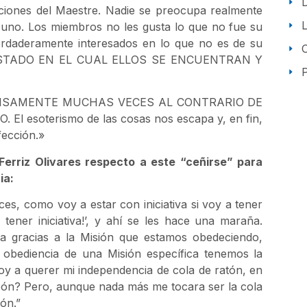
cciones del Maestre. Nadie se preocupa realmente
 uno. Los miembros no les gusta lo que no fue su
verdaderamente interesados en lo que no es de su
 ESTADO EN EL CUAL ELLOS SE ENCUENTRAN Y
P
ECISAMENTE MUCHAS VECES AL CONTRARIO DE
esoterismo de las cosas nos escapa y, en fin,
fección.»
erriz Olivares respecto a este “ceñirse” para
ia:
nces, como voy a estar con iniciativa si voy a tener
ener iniciativa!’, y ahí se les hace una maraña.
 gracias a la Misión que estamos obedeciendo,
a obediencia de una Misión específica tenemos la
voy a querer mi independencia de cola de ratón, en
eón? Pero, aunque nada más me tocara ser la cola
ón.”