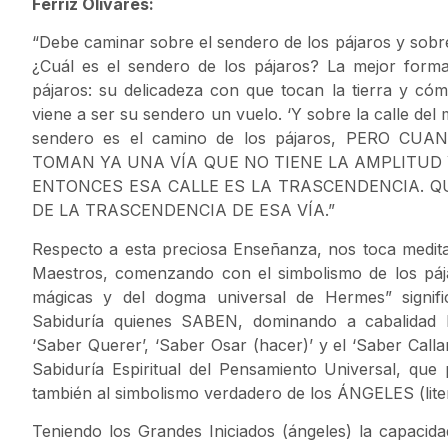
Ferriz Olivares:
“Debe caminar sobre el sendero de los pájaros y sobre 
¿Cuál es el sendero de los pájaros? La mejor form
pájaros: su delicadeza con que tocan la tierra y 
viene a ser su sendero un vuelo. ‘Y sobre la calle del 
sendero es el camino de los pájaros, PERO 
TOMAN YA UNA VÍA QUE NO TIENE LA AMPLITUD 
ENTONCES ESA CALLE ES LA TRASCENDENCIA. QU
DE LA TRASCENDENCIA DE ESA VÍA.”
Respecto a esta preciosa Enseñanza, nos toca medit
Maestros, comenzando con el simbolismo de los pájar
mágicas y del dogma universal de Hermes” signifi
Sabiduría quienes SABEN, dominando a cabalidad l
‘Saber Querer’, ‘Saber Osar (hacer)’ y el ‘Saber Calla
Sabiduría Espiritual del Pensamiento Universal, que 
también al simbolismo verdadero de los ÁNGELES (lite
Teniendo los Grandes Iniciados (ángeles) la capacida