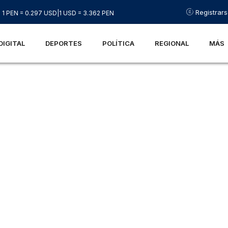
Registrar
1 PEN = 0.297 USD
|
1 USD = 3.362 PEN
DIGITAL
DEPORTES
POLÍTICA
REGIONAL
MÁS