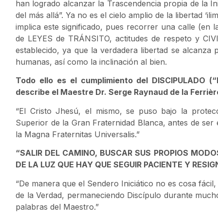
han logrado alcanzar la Trascendencia propia de la Ini
del más allá”. Ya no es el cielo amplio de la libertad ‘i
implica este significado, pues recorrer una calle (en
de LEYES de TRÁNSITO, actitudes de respeto y CI
establecido, ya que la verdadera libertad se alcanza p
humanas, así como la inclinación al bien.
Todo ello es el cumplimiento del DISCIPULADO (“
describe el Maestre Dr. Serge Raynaud de la Ferrièr
“El Cristo Jhesú, el mismo, se puso bajo la protec
Superior de la Gran Fraternidad Blanca, antes de ser 
la Magna Fraternitas Universalis.”
“SALIR DEL CAMINO, BUSCAR SUS PROPIOS MODO
DE LA LUZ QUE HAY QUE SEGUIR PACIENTE Y RESIG
“De manera que el Sendero Iniciático no es cosa fácil,
de la Verdad, permaneciendo Discípulo durante mucho 
palabras del Maestro.”