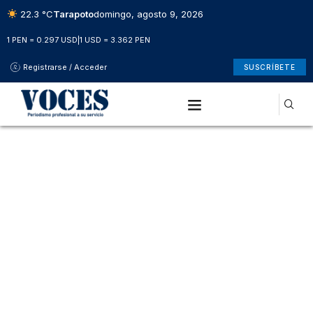
22.3 °C
Tarapoto
domingo, agosto 9, 2026
1 PEN = 0.297 USD
|
1 USD = 3.362 PEN
Registrarse / Acceder
SUSCRÍBETE