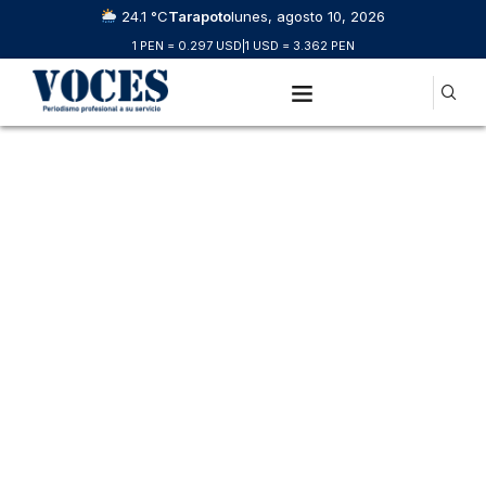
24.1 °C
Tarapoto
lunes, agosto 10, 2026
1 PEN = 0.297 USD
|
1 USD = 3.362 PEN