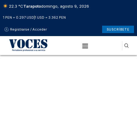
22.3 °C
Tarapoto
domingo, agosto 9, 2026
1 PEN = 0.297 USD
|
1 USD = 3.362 PEN
Registrarse / Acceder
SUSCRÍBETE