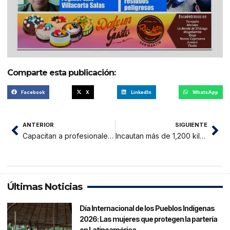
Comparte esta publicación:
Facebook
X
LinkedIn
WhatsApp
ANTERIOR
SIGUIENTE
Capacitan a profesionales de la salud de regiones en la toma de pruebas moleculares
Incautan más de 1,200 kilos de carbón vegetal de procedencia ilegal en operativo de la Fiscalía Ambiental
Últimas Noticias
Día Internacional de los Pueblos Indígenas
2026: Las mujeres que protegen la partería
en Latinoamérica