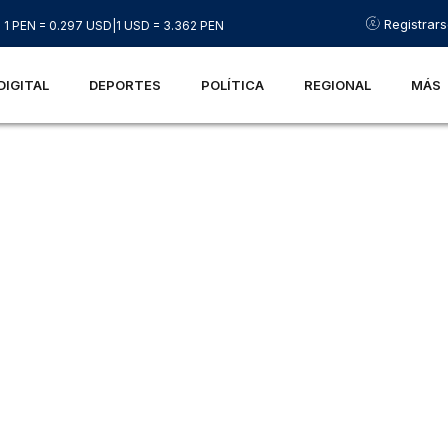
Registrar
1 PEN = 0.297 USD
|
1 USD = 3.362 PEN
DIGITAL
DEPORTES
POLÍTICA
REGIONAL
MÁS