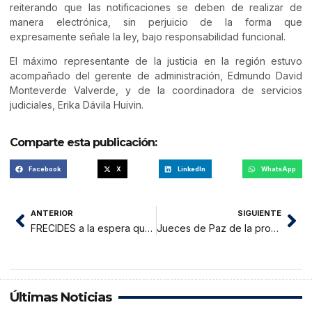
reiterando que las notificaciones se deben de realizar de
manera electrónica, sin perjuicio de la forma que
expresamente señale la ley, bajo responsabilidad funcional.
El máximo representante de la justicia en la región estuvo
acompañado del gerente de administración, Edmundo David
Monteverde Valverde, y de la coordinadora de servicios
judiciales, Erika Dávila Huivin.
Comparte esta publicación:
Facebook
X
LinkedIn
WhatsApp
ANTERIOR
SIGUIENTE
FRECIDES a la espera que Gobernador instale mesa técnica para megaproyecto
Jueces de Paz de la provincia de Picota, sostuvieron el Primer Encuentro Preparatorio con miras al Encuentro Macroregional por el Bicentenario de la Justicia de Paz.
Últimas Noticias