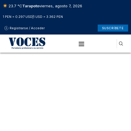
23.7 °C
Tarapoto
viernes, agosto 7, 2026
1 PEN = 0.297 USD
|
1 USD = 3.362 PEN
Registrarse / Acceder
SUSCRÍBETE