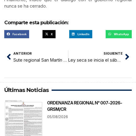
nunca se ha cerrado.
Comparte esta publicación:
Facebook
X
LinkedIn
WhatsApp
ANTERIOR
SIGUIENTE
Sute regional San Martín acata paro de 24 horas, hoy 5 de abril
Ley seca se inicia el sábado a las 8 de la mañana
Últimas Noticias
ORDENANZA REGIONAL N° 007-2026-
GRSM/CR
05/08/2026