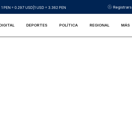
Registrar
1 PEN = 0.297 USD
|
1 USD = 3.362 PEN
DIGITAL
DEPORTES
POLÍTICA
REGIONAL
MÁS