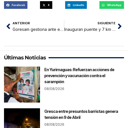
Facebook
X
LinkedIn
WhatsApp
ANTERIOR
SIGUIENTE
Goresam gestiona ante el Ejecutivo la continuidad del personal CAS del Centro de Salud Picota
Inauguran puente y 7 km de carretera al caserío Laurel, comprensión del distrito de Alonso de Alvarado Roque.
Últimas Noticias
En Yurimaguas: Refuerzan acciones de
prevención y vacunación contra el
sarampión
08/08/2026
Gresca entre presuntos barristas genera
tensión en 9 de Abril
08/08/2026