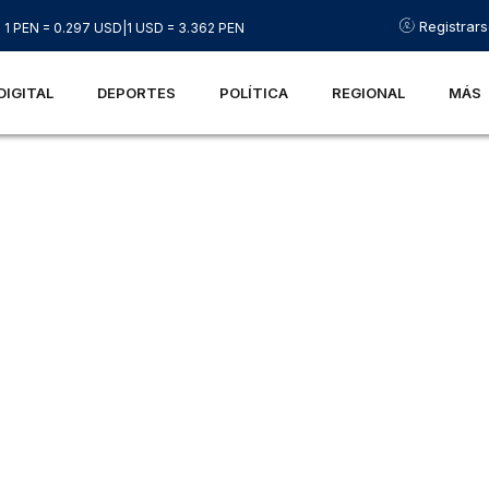
Registrar
1 PEN = 0.297 USD
|
1 USD = 3.362 PEN
DIGITAL
DEPORTES
POLÍTICA
REGIONAL
MÁS