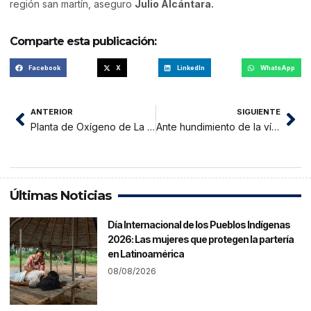
región san martín, aseguro
Julio Alcántara.
Comparte esta publicación:
Facebook
X
LinkedIn
WhatsApp
ANTERIOR
SIGUIENTE
Planta de Oxígeno de La Banda de Shilcayo, aun no entra en funcionamiento
Ante hundimiento de la vía, exigen intervención de la Municipalidad
Últimas Noticias
Día Internacional de los Pueblos Indígenas
2026: Las mujeres que protegen la partería
en Latinoamérica
08/08/2026